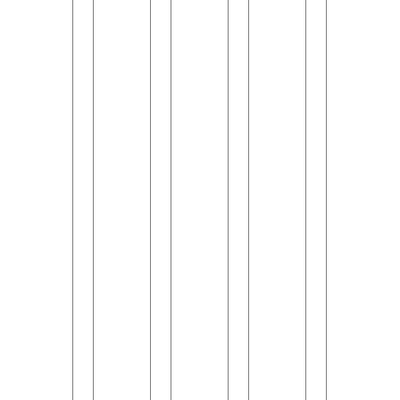
Blog
Blog
Blog
Blog
Blog
11
04
04
31
31
June
August
August
July
July
2026
2026
2026
2026
2026
เจาะ
วิธี
ขั้น
การ
ส่ง
ลึก
เลือก
ตอน
ขนส่ง
ของ
ประเภท
บริษัท
การ
ทาง
ไป
ของ
ขนส่ง
ขนส่ง
ทะเล
ต่าง
Bill
สินค้า
ทาง
คือ
ประเทศ
of
ระหว่าง
ทะเล
อะไร?
ราคา
Lading
ประเทศ
ครบ
รู้จัก
ขึ้น
มือ
ให้
ทุก
ประเภท
อยู่
ใหม่
เหมาะ
ส
FCL/LCL
กับ
งาน
กับ
เต็ป
ข้อดี
อะไร?
ส่ง
ธุรกิจ
ตั้งแต่
และ
รวม
ออก
จอง
ขั้น
ปัจจัย
ต้อง
เรือ
ตอน
ที่
Read
เลือก
ถึง
การ
มี
More