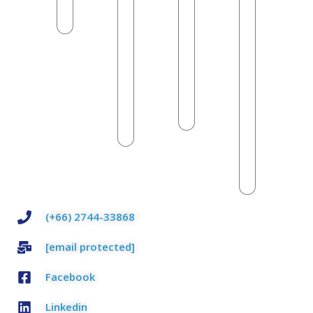
ใช้
ส่ง
ขนส่ง
ผล
แบบ
มอบ
ทาง
ต่อ
ไหน
ปลาย
เรือ
ค่า
ทาง
ขนส่ง
และ
Read
Read
วิธี
More
Read
More
ประหยัด
More
Read
More
(+66) 2744-33868
[email protected]
Facebook
Linkedin