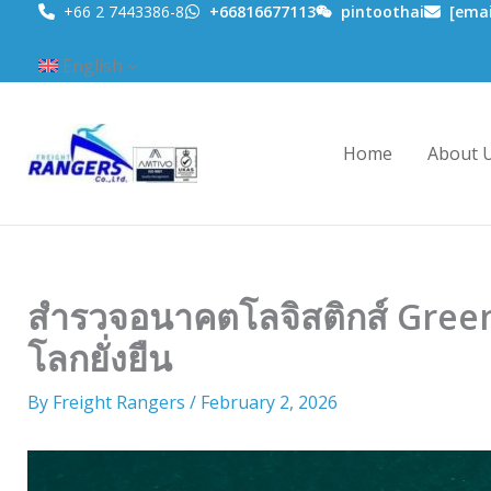
Skip
+66 2 7443386-8
+66816677113
pintoothai
[emai
to
English
content
Home
About 
สำรวจอนาคตโลจิสติกส์ Green 
โลกยั่งยืน
By
Freight Rangers
/
February 2, 2026