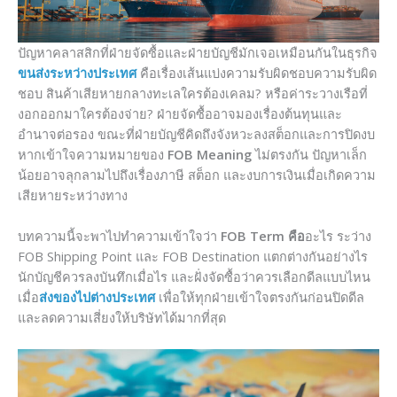
ปัญหาคลาสสิกที่ฝ่ายจัดซื้อและฝ่ายบัญชีมักเจอเหมือนกันในธุรกิจ
ขนส่งระหว่างประเทศ
คือเรื่องเส้นแบ่งความรับผิดชอบความรับผิด
ชอบ สินค้าเสียหายกลางทะเลใครต้องเคลม? หรือค่าระวางเรือที่
งอกออกมาใครต้องจ่าย? ฝ่ายจัดซื้ออาจมองเรื่องต้นทุนและ
อำนาจต่อรอง ขณะที่ฝ่ายบัญชีคิดถึงจังหวะลงสต็อกและการปิดงบ
หากเข้าใจความหมายของ
FOB Meaning
ไม่ตรงกัน ปัญหาเล็ก
น้อยอาจลุกลามไปถึงเรื่องภาษี สต็อก และงบการเงินเมื่อเกิดความ
เสียหายระหว่างทาง
บทความนี้จะพาไปทำความเข้าใจว่า
FOB Term คือ
อะไร ระว่าง
FOB Shipping Point และ FOB Destination แตกต่างกันอย่างไร
นักบัญชีควรลงบันทึกเมื่อไร และฝั่งจัดซื้อว่าควรเลือกดีลแบบไหน
เมื่อ
ส่งของไปต่างประเทศ
เพื่อให้ทุกฝ่ายเข้าใจตรงกันก่อนปิดดีล
และลดความเสี่ยงให้บริษัทได้มากที่สุด