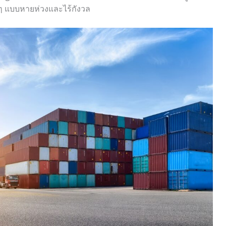
ย ๆ แบบหายห่วงและไร้กังวล